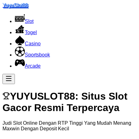
YuyuSlot88
Slot
Togel
Casino
Sportsbook
Arcade
YUYUSLOT88: Situs Slot
Gacor Resmi Terpercaya
Judi Slot Online Dengan RTP Tinggi Yang Mudah Menang
Maxwin Dengan Deposit Kecil